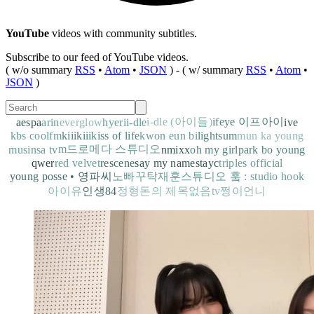
YouTube
videos with community subtitles.
Subscribe to our feed of YouTube videos.
( w/o summary
RSS
•
Atom
•
JSON
) ‐ ( w/ summary
RSS
•
Atom
•
JSON
)
i-dle (아이들)
ifeye 이프아이
aespa
arin
everglow
hyeri
i-dle
ive
kbs coolfm
kiiikiii
kiss of life
kwon eun bi
lightsum
mun ka young
m드로메다 스튜디오
musinsa tv
nmixx
oh my girl
park bo young
qwer
red velvet
rescene
say my name
stayc
triples official
young posse • 영파씨
노빠꾸탁재훈
스튜디오 훜 : studio hook
아이유
인생84
정형돈의 제목없음tv
쩡이언니