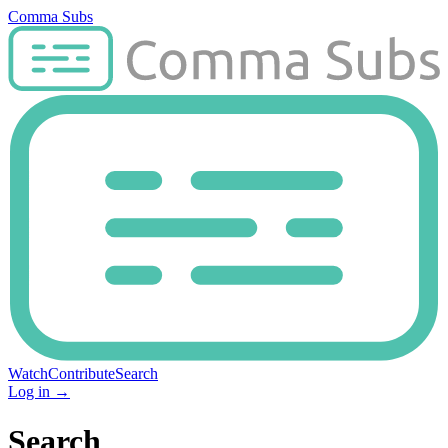
Comma Subs
Watch
Contribute
Search
Log in
→
Search